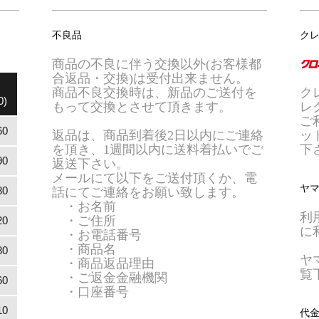
不良品
ク
商品の不良に伴う交換以外(お客様都
合返品・交換)は受付出来ません。
商品不良交換時は、新品のご送付を
ク
0)
もって交換とさせて頂きます。
レ
ご
60
返品は、商品到着後2日以内にご連絡
ッ
を頂き、1週間以内に送料着払いでご
下
90
返送下さい。
メールにて以下をご送付頂くか、電
ヤ
80
話にてご連絡をお願い致します。
・お名前
利
・ご住所
20
に
・お電話番号
・商品名
80
ヤ
・商品返品理由
覧
・ご返金金融機関
60
・口座番号
10
代