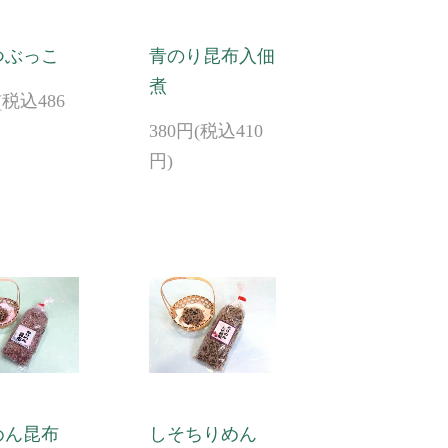
つぶっこ
青のり昆布入佃
煮
(税込486
380円(税込410
円)
めん昆布
しそちりめん