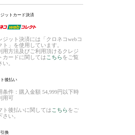
レジットカード決済
レジット決済には「クロネコwebコ
クト」を使用しています。
利用方法及びご利用頂けるクレジ
トカードに関しては
こちら
をご覧
さい。
マト後払い
用条件：購入金額 54,999円以下時
利用可
マト後払いに関しては
こちら
をご
下さい。
金引換