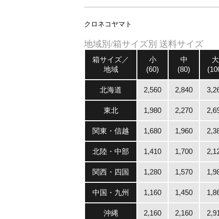
クロネコヤマト
地域別/箱サイズ別 送料サイズ
箱サイズ／
小
中
大
地域
(60)
(80)
(10
北海道
2,560
2,840
3,2
東北
1,980
2,270
2,6
関東・信越
1,680
1,960
2,3
北陸・中部
1,410
1,700
2,1
関西・四国
1,280
1,570
1,9
中国・九州
1,160
1,450
1,8
沖縄
2,160
2,160
2,9